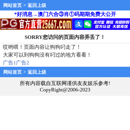
>
网站首页
返回上级
*好消息→澳门六合③肖①码期期免费大公开
SORRY您访问的页面内容弄丢了！
哎哟喂！页面内容让狗狗叼走了！
大家可以到狗狗没有叼过的地方看看！
广告1
广告2
>
网站首页
返回上级
所有内容载自互联网谨供友友娱乐参考!
CopyRight@2006-2023