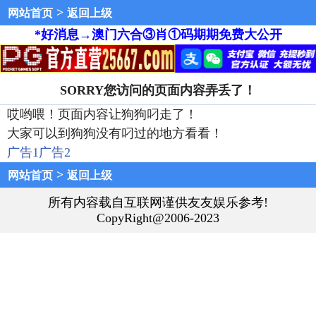
>
网站首页
返回上级
*好消息→澳门六合③肖①码期期免费大公开
SORRY您访问的页面内容弄丢了！
哎哟喂！页面内容让狗狗叼走了！
大家可以到狗狗没有叼过的地方看看！
广告1
广告2
>
网站首页
返回上级
所有内容载自互联网谨供友友娱乐参考!
CopyRight@2006-2023