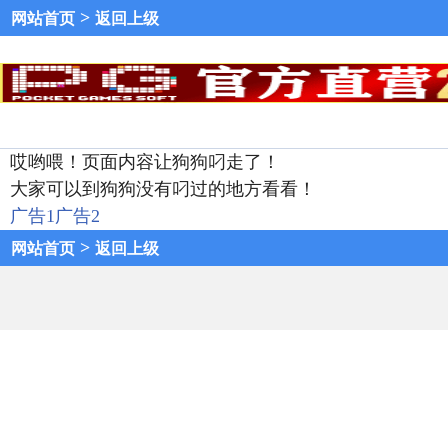
>
网站首页
返回上级
哎哟喂！页面内容让狗狗叼走了！
大家可以到狗狗没有叼过的地方看看！
广告1
广告2
>
网站首页
返回上级