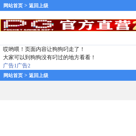
>
网站首页
返回上级
哎哟喂！页面内容让狗狗叼走了！
大家可以到狗狗没有叼过的地方看看！
广告1
广告2
>
网站首页
返回上级