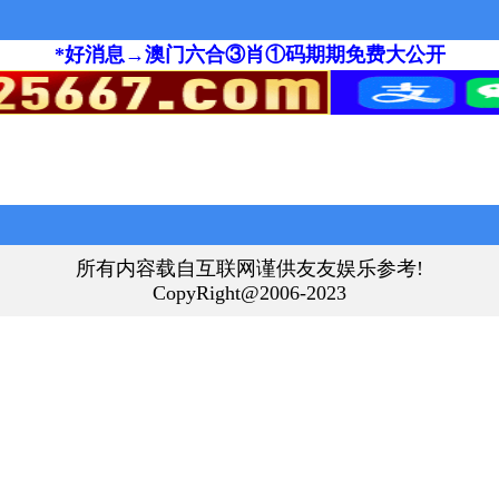
*好消息→澳门六合③肖①码期期免费大公开
所有内容载自互联网谨供友友娱乐参考!
CopyRight@2006-2023