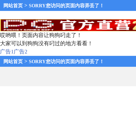
>
网站首页
SORRY您访问的页面内容弄丢了！
哎哟喂！页面内容让狗狗叼走了！
大家可以到狗狗没有叼过的地方看看！
广告1
广告2
>
网站首页
SORRY您访问的页面内容弄丢了！